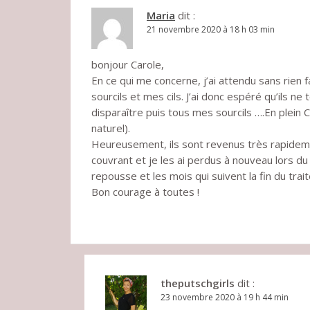
t
Maria
dit :
21 novembre 2020 à 18 h 03 min
i
o
bonjour Carole,
En ce qui me concerne, j’ai attendu sans rien 
n
sourcils et mes cils. J’ai donc espéré qu’ils
d
disparaître puis tous mes sourcils ….En plein C
e
naturel).
Heureusement, ils sont revenus très rapidement
l
couvrant et je les ai perdus à nouveau lors d
’
repousse et les mois qui suivent la fin du trait
Bon courage à toutes !
a
r
t
i
theputschgirls
dit :
c
23 novembre 2020 à 19 h 44 min