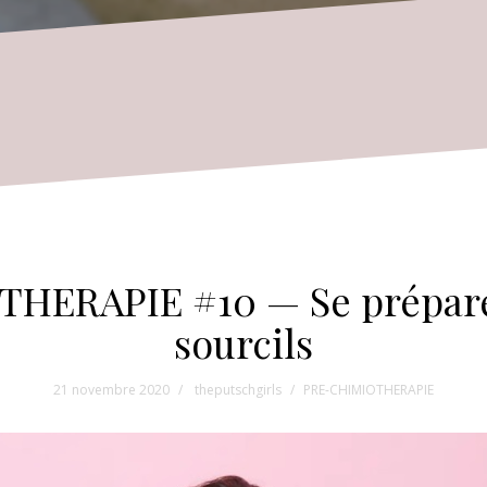
ERAPIE #10 — Se préparer
sourcils
21 novembre 2020
theputschgirls
PRE-CHIMIOTHERAPIE