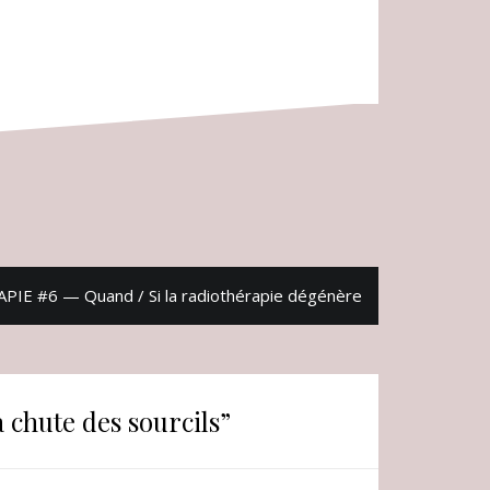
E #6 — Quand / Si la radiothérapie dégénère
hute des sourcils
”