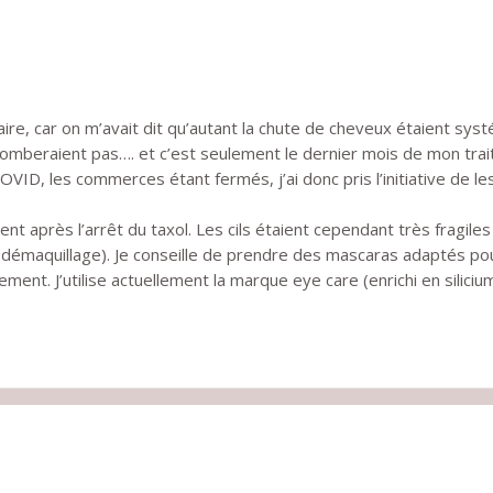
faire, car on m’avait dit qu’autant la chute de cheveux étaient s
 ne tomberaient pas…. et c’est seulement le dernier mois de mon t
OVID, les commerces étant fermés, j’ai donc pris l’initiative de le
 après l’arrêt du taxol. Les cils étaient cependant très fragiles 
u démaquillage). Je conseille de prendre des mascaras adaptés pou
ement. J’utilise actuellement la marque eye care (enrichi en silicium