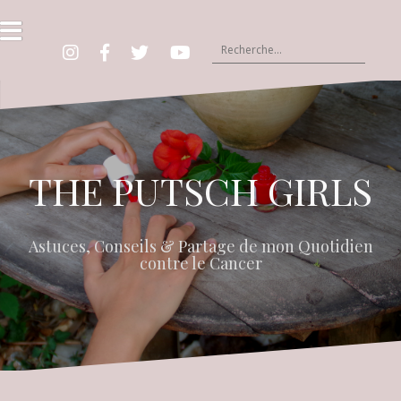
A
l
l
R
e
e
I
F
T
Y
r
c
n
b
w
o
a
h
s
i
u
t
t
T
u
e
t
u
c
r
e
b
r
e
o
c
THE PUTSCH GIRLS
n
h
t
e
e
r
n
Astuces, Conseils & Partage de mon Quotidien
u
:
contre le Cancer