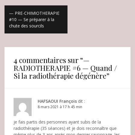
N
— PRE-CHIMIOTHERAPIE
#10 — Se préparer à la
a
chute des sourcils
v
i
g
4 commentaires sur “
—
a
RADIOTHERAPIE #6 — Quand /
t
Si la radiothérapie dégénère
”
i
o
HAFSAOUI François
dit :
n
8 mars 2021 à 17 h 45 min
d
je fais partis des personnes ayant subis de la
e
radiothérapie (35 séances) et je dois reconnaître que
même plus de 3 ans après mon dernier rayonnage, les